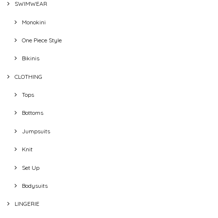
SWIMWEAR
Monokini
One Piece Style
Bikinis
CLOTHING
Tops
Bottoms
Jumpsuits
Knit
Set Up
Bodysuits
LINGERIE