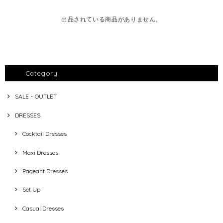
出品されている商品がありません。
Category
SALE・OUTLET
DRESSES
Cocktail Dresses
Maxi Dresses
Pageant Dresses
Set Up
Casual Dresses