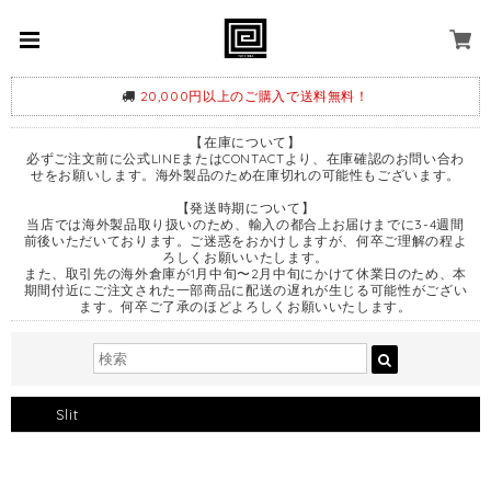
20,000円以上のご購入で送料無料！
【在庫について】
必ずご注文前に公式LINEまたはCONTACTより、在庫確認のお問い合わ
せをお願いします。海外製品のため在庫切れの可能性もございます。
【発送時期について】
当店では海外製品取り扱いのため、輸入の都合上お届けまでに3-4週間
前後いただいております。ご迷惑をおかけしますが、何卒ご理解の程よ
ろしくお願いいたします。
また、取引先の海外倉庫が1月中旬〜2月中旬にかけて休業日のため、本
期間付近にご注文された一部商品に配送の遅れが生じる可能性がござい
ます。何卒ご了承のほどよろしくお願いいたします。
Slit