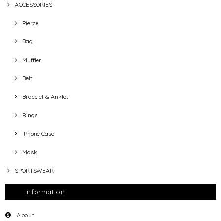
ACCESSORIES
Pierce
Bag
Muffler
Belt
Bracelet & Anklet
Rings
iPhone Case
Mask
SPORTSWEAR
Information
About