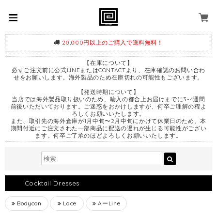
20,000円以上のご購入で送料無料！
【在庫について】
必ずご注文前に公式LINEまたはCONTACTより、在庫確認のお問い合わ
せをお願いします。海外製品のため在庫切れの可能性もございます。
【発送時期について】
当店では海外製品取り扱いのため、輸入の都合上お届けまでに3-4週間
前後いただいております。ご迷惑をおかけしますが、何卒ご理解の程よ
ろしくお願いいたします。
また、取引先の海外倉庫が1月中旬〜2月中旬にかけて休業日のため、本
期間付近にご注文された一部商品に配送の遅れが生じる可能性がござい
ます。何卒ご了承のほどよろしくお願いいたします。
Cocktail Dresses
Bodycon
Lace
AーLine