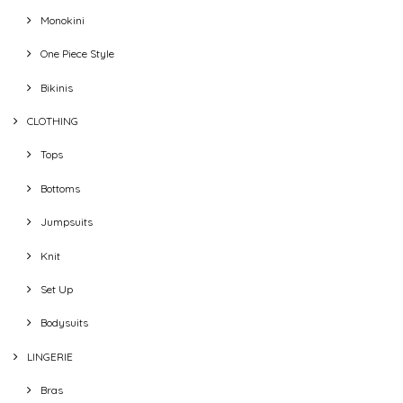
Monokini
One Piece Style
Bikinis
CLOTHING
Tops
Bottoms
Jumpsuits
Knit
Set Up
Bodysuits
LINGERIE
Bras