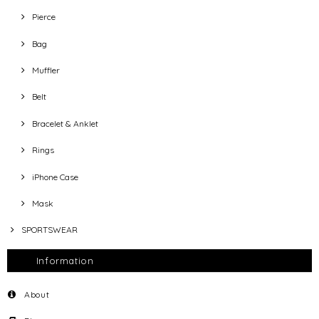
Pierce
Bag
Muffler
Belt
Bracelet & Anklet
Rings
iPhone Case
Mask
SPORTSWEAR
Information
About